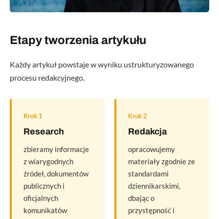
Etapy tworzenia artykułu
Każdy artykuł powstaje w wyniku ustrukturyzowanego
procesu redakcyjnego.
Krok 1
Krok 2
Research
Redakcja
zbieramy informacje
opracowujemy
z wiarygodnych
materiały zgodnie ze
źródeł, dokumentów
standardami
publicznych i
dziennikarskimi,
oficjalnych
dbając o
komunikatów
przystępność i